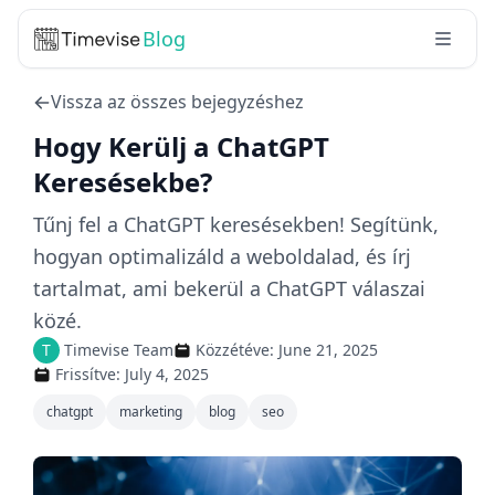
Blog
Vissza az összes bejegyzéshez
Hogy Kerülj a ChatGPT
Keresésekbe?
Tűnj fel a ChatGPT keresésekben! Segítünk,
hogyan optimalizáld a weboldalad, és írj
tartalmat, ami bekerül a ChatGPT válaszai
közé.
T
Timevise Team
Közzétéve:
June 21, 2025
Frissítve:
July 4, 2025
chatgpt
marketing
blog
seo