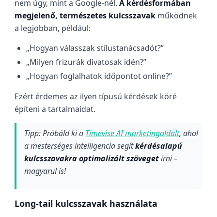
nem úgy, mint a Google-nél.
A kérdésformában
megjelenő, természetes kulcsszavak
működnek
a legjobban, például:
„Hogyan válasszak stílustanácsadót?”
„Milyen frizurák divatosak idén?”
„Hogyan foglalhatok időpontot online?”
Ezért érdemes az ilyen típusú kérdések köré
építeni a tartalmaidat.
Tipp: Próbáld ki a
Timevise AI marketingoldalt
, ahol
a mesterséges intelligencia segít
kérdésalapú
kulcsszavakra optimalizált szöveget
írni –
magyarul is!
Long-tail kulcsszavak használata