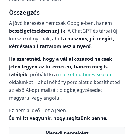
Összegzés
A jövő keresése nemcsak Google-ben, hanem
beszélgetésekben zajlik
. A ChatGPT és társai új
korszakot nyitnak, ahol
a hasznos, jól megírt,
kérdésalapú tartalom lesz a nyerő
.
Ha szeretnéd, hogy a vállalkozásod ne csak
jelen legyen az interneten, hanem meg is
találják
, próbáld ki a
marketing.timevise.com
oldalunkat – ahol néhány perc alatt elkészítheted
az első AI-optimalizált blogbejegyzésedet,
magyarul vagy angolul.
Ez nem a jövő – ez a jelen.
És mi itt vagyunk, hogy segítsünk benne.
Maradj naprakész