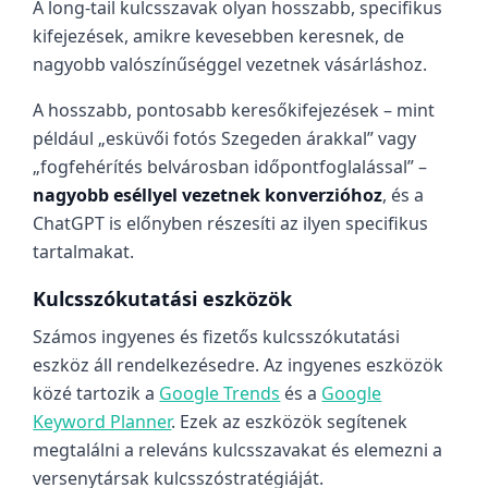
A long-tail kulcsszavak olyan hosszabb, specifikus
kifejezések, amikre kevesebben keresnek, de
nagyobb valószínűséggel vezetnek vásárláshoz.
A hosszabb, pontosabb keresőkifejezések – mint
például „esküvői fotós Szegeden árakkal” vagy
„fogfehérítés belvárosban időpontfoglalással” –
nagyobb eséllyel vezetnek konverzióhoz
, és a
ChatGPT is előnyben részesíti az ilyen specifikus
tartalmakat.
Kulcsszókutatási eszközök
Számos ingyenes és fizetős kulcsszókutatási
eszköz áll rendelkezésedre. Az ingyenes eszközök
közé tartozik a
Google Trends
és a
Google
Keyword Planner
. Ezek az eszközök segítenek
megtalálni a releváns kulcsszavakat és elemezni a
versenytársak kulcsszóstratégiáját.