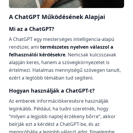
A ChatGPT Működésének Alapjai
Mi az a ChatGPT?
A ChatGPT egy mesterséges intelligencia-alapú
rendszer, ami
természetes nyelven válaszol a
felhasználói kérdésekre
. Nemcsak kulcsszavak
alapján keres, hanem a szövegkörnyezetet is
értelmezi. Hatalmas mennyiségű szövegen tanult,
ezért a legtöbb témában tud segíteni.
Hogyan használják a ChatGPT-t?
Az emberek információkeresésre használják
leginkább. Például, ha tudni szeretnék, hogy
“milyen a legjobb naptej érzékeny bőrre”, akkor
beírják ezt a kérdést a ChatGPT-be, és az
megpróbálja a legjobb választ adni, figyelembe