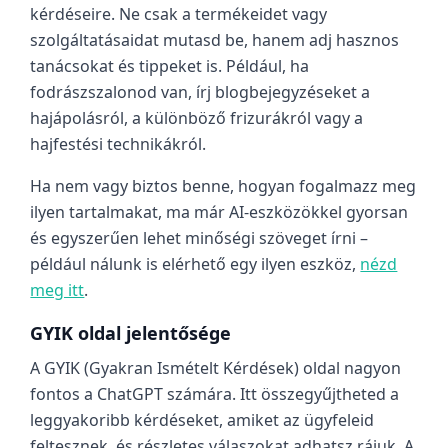
kérdéseire. Ne csak a termékeidet vagy
szolgáltatásaidat mutasd be, hanem adj hasznos
tanácsokat és tippeket is. Például, ha
fodrászszalonod van, írj blogbejegyzéseket a
hajápolásról, a különböző frizurákról vagy a
hajfestési technikákról.
Ha nem vagy biztos benne, hogyan fogalmazz meg
ilyen tartalmakat, ma már AI-eszközökkel gyorsan
és egyszerűen lehet minőségi szöveget írni –
például nálunk is elérhető egy ilyen eszköz,
nézd
meg itt
.
GYIK oldal jelentősége
A GYIK (Gyakran Ismételt Kérdések) oldal nagyon
fontos a ChatGPT számára. Itt összegyűjtheted a
leggyakoribb kérdéseket, amiket az ügyfeleid
feltesznek, és részletes válaszokat adhatsz rájuk. A