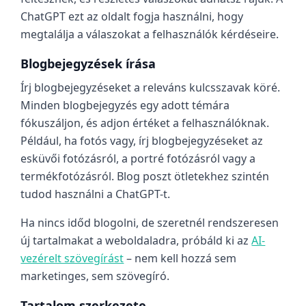
ChatGPT ezt az oldalt fogja használni, hogy
megtalálja a válaszokat a felhasználók kérdéseire.
Blogbejegyzések írása
Írj blogbejegyzéseket a releváns kulcsszavak köré.
Minden blogbejegyzés egy adott témára
fókuszáljon, és adjon értéket a felhasználóknak.
Például, ha fotós vagy, írj blogbejegyzéseket az
esküvői fotózásról, a portré fotózásról vagy a
termékfotózásról. Blog poszt ötletekhez szintén
tudod használni a ChatGPT-t.
Ha nincs időd blogolni, de szeretnél rendszeresen
új tartalmakat a weboldaladra, próbáld ki az
AI-
vezérelt szövegírást
– nem kell hozzá sem
marketinges, sem szövegíró.
Tartalom szerkezete