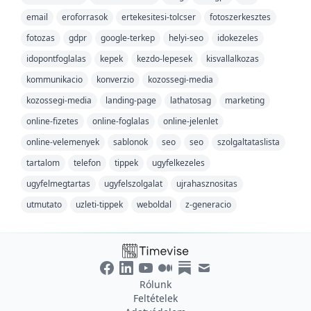
email
eroforrasok
ertekesitesi-tolcser
fotoszerkesztes
fotozas
gdpr
google-terkep
helyi-seo
idokezeles
idopontfoglalas
kepek
kezdo-lepesek
kisvallalkozas
kommunikacio
konverzio
kozossegi-media
kozossegi-media
landing-page
lathatosag
marketing
online-fizetes
online-foglalas
online-jelenlet
online-velemenyek
sablonok
seo
seo
szolgaltataslista
tartalom
telefon
tippek
ugyfelkezeles
ugyfelmegtartas
ugyfelszolgalat
ujrahasznositas
utmutato
uzleti-tippek
weboldal
z-generacio
Rólunk
Feltételek