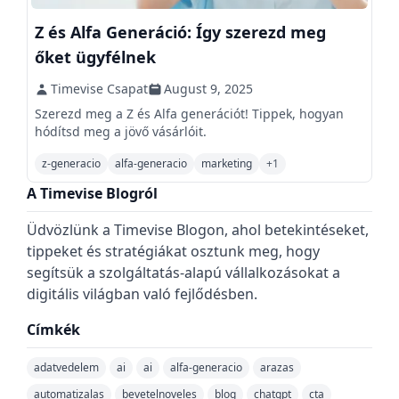
Z és Alfa Generáció: Így szerezd meg
őket ügyfélnek
Timevise Csapat
August 9, 2025
Szerezd meg a Z és Alfa generációt! Tippek, hogyan
hódítsd meg a jövő vásárlóit.
z-generacio
alfa-generacio
marketing
+
1
A Timevise Blogról
Üdvözlünk a Timevise Blogon, ahol betekintéseket,
tippeket és stratégiákat osztunk meg, hogy
segítsük a szolgáltatás-alapú vállalkozásokat a
digitális világban való fejlődésben.
Címkék
adatvedelem
ai
ai
alfa-generacio
arazas
automatizalas
bevetelnoveles
blog
chatgpt
cta