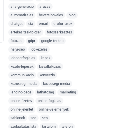
alfa-generacio
arazas
automatizalas
bevetelnoveles
blog
chatgpt
cta
email
eroforrasok
ertekesitesi-tolcser
fotoszerkesztes
fotozas
gdpr
google-terkep
helyi-seo
idokezeles
idopontfoglalas
kepek
kezdo-lepesek
kisvallalkozas
kommunikacio
konverzio
kozossegi-media
kozossegi-media
landing-page
lathatosag
marketing
online-fizetes
online-foglalas
online-jelenlet
online-velemenyek
sablonok
seo
seo
szolgaltataslista
tartalom
telefon