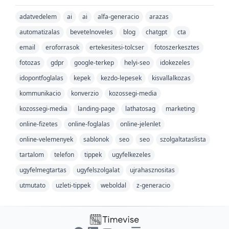
adatvedelem
ai
ai
alfa-generacio
arazas
automatizalas
bevetelnoveles
blog
chatgpt
cta
email
eroforrasok
ertekesitesi-tolcser
fotoszerkesztes
fotozas
gdpr
google-terkep
helyi-seo
idokezeles
idopontfoglalas
kepek
kezdo-lepesek
kisvallalkozas
kommunikacio
konverzio
kozossegi-media
kozossegi-media
landing-page
lathatosag
marketing
online-fizetes
online-foglalas
online-jelenlet
online-velemenyek
sablonok
seo
seo
szolgaltataslista
tartalom
telefon
tippek
ugyfelkezeles
ugyfelmegtartas
ugyfelszolgalat
ujrahasznositas
utmutato
uzleti-tippek
weboldal
z-generacio