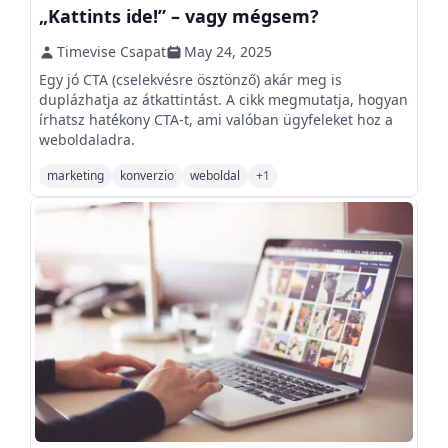
„Kattints ide!” – vagy mégsem?
Timevise Csapat
May 24, 2025
Egy jó CTA (cselekvésre ösztönző) akár meg is
duplázhatja az átkattintást. A cikk megmutatja, hogyan
írhatsz hatékony CTA-t, ami valóban ügyfeleket hoz a
weboldaladra.
marketing
konverzio
weboldal
+
1